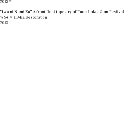
2013年
"Iwa ni Nami Zu" A front float tapestry of Fune-hoko, Gion Festival
W64 × H34㎝ Restoration
2013