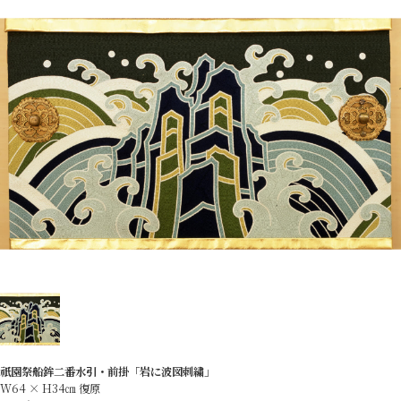
コ
ン
テ
ン
ツ
へ
ス
キ
ッ
プ
祇園祭船鉾二番水引・前掛「岩に波図刺繍」
W64 × H34㎝ 復原