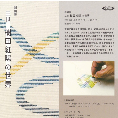
ィ
a
の
シ
r
コ
ャ
v
メ
ル
o
ン
サ
d
ト
イ
a
ト
y
で
a
す
。
京
都
の
伝
統
工
芸
刺
繍
工
房