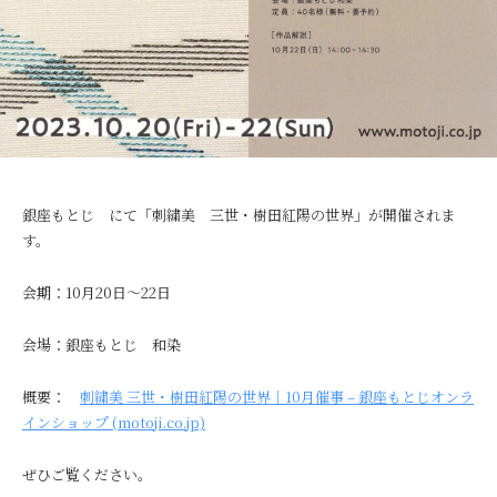
、
繍
匠
樹
田
は
刺
繍
銀座もとじ にて「刺繍美 三世・樹田紅陽の世界」が開催されま
創
す。
作
、
文
会期：10月20日～22日
化
財
会場：銀座もとじ 和染
修
復
概要：
刺繍美 三世・樹田紅陽の世界｜10月催事 – 銀座もとじオンラ
、
インショップ (motoji.co.jp)
教
育
ぜひご覧ください。
普