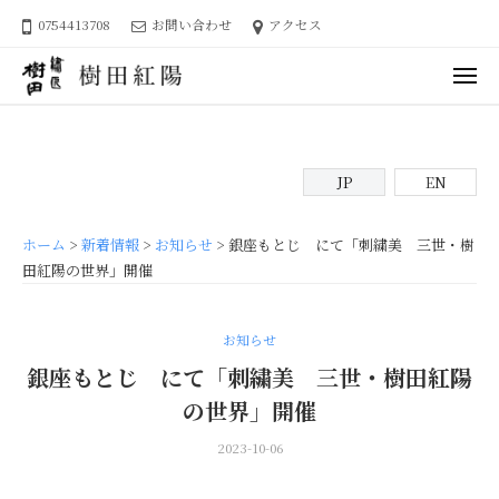
ュ
繍
コ
ー
0754413708
お問い合わせ
アクセス
匠
ン
樹
テ
メ
ン
田
ニ
ュ
繍
日
ツ
樹
ー
匠
本
へ
田
刺
樹
ス
紅
JP
EN
繍
キ
田
陽
工
ッ
樹
芸
プ
ホーム
>
新着情報
>
お知らせ
>
銀座もとじ にて「刺繍美 三世・樹
田
作
田紅陽の世界」開催
紅
家
陽
、
樹
お知らせ
田
銀座もとじ にて「刺繍美 三世・樹田紅陽
紅
の世界」開催
陽
の
2023-10-06
b
/
オ
y
0
フ
s
件