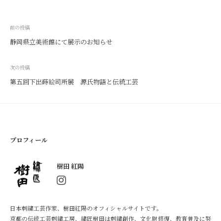
及
に
投
努
前の投稿
め
稿
静岡県立美術館にて展示のお知らせ
て
ナ
い
ビ
次の投稿
ま
ゲ
第五回下出蒔絵司所展 源氏物語と伝統工芸
す
ー
。
シ
ョ
ン
プロフィール
樹田 紅陽
日本刺繍工芸作家、樹田紅陽のオフィシャルサイトです。
京都の伝統工芸刺繍工房、繍匠樹田は刺繍創作、文化財修復、教育普及に努