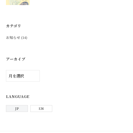
カテゴリ
お知らせ
(14)
アーカイブ
ア
ー
カ
イ
ブ
LANGUAGE
JP
EN