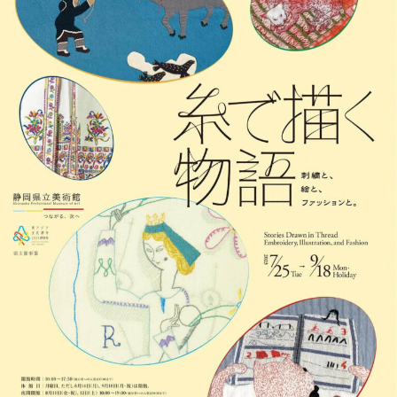
ィ
v
メ
シ
o
ン
d
ト
ャ
a
ル
y
サ
a
イ
ト
で
す
。
京
都
の
伝
統
工
芸
刺
繍
工
房