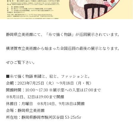
、
繍
匠
樹
田
静岡県立美術館にて、「糸で描く物語」が巡回展示されています。
は
刺
横須賀市立美術館から始まった全国巡回の最後の展示となります。
繍
創
ぜひご覧下さい。
作
、
■糸で描く物語 刺繍と、絵と、ファッションと。
文
会期：2023年7月25日（火）〜9月18日（月・祝）
化
開館時間：10:00〜17:30 ※展示室への入室は17:00まで
財
※8月11日、12日は19:00まで開館
修
休館日：月曜日 ※8月14日、9月18日は開館
復
会場：静岡県立美術館
、
教
所在地：静岡県静岡市駿河区谷田 53-25r5r
育
普