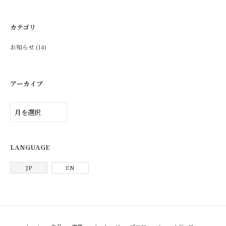
カテゴリ
お知らせ
(14)
アーカイブ
ア
ー
カ
イ
ブ
LANGUAGE
JP
EN