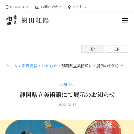
ュ
繍
コ
ー
0754413708
お問い合わせ
アクセス
匠
ン
樹
テ
メ
ン
田
ニ
ュ
繍
日
ツ
樹
ー
匠
本
へ
田
刺
樹
ス
紅
JP
EN
繍
キ
田
陽
工
ッ
樹
芸
プ
ホーム
>
新着情報
>
お知らせ
>
静岡県立美術館にて展示のお知らせ
田
作
紅
家
陽
、
お知らせ
樹
静岡県立美術館にて展示のお知らせ
田
紅
2023-08-12
b
/
陽
y
0
の
s
件
オ
a
の
フ
r
コ