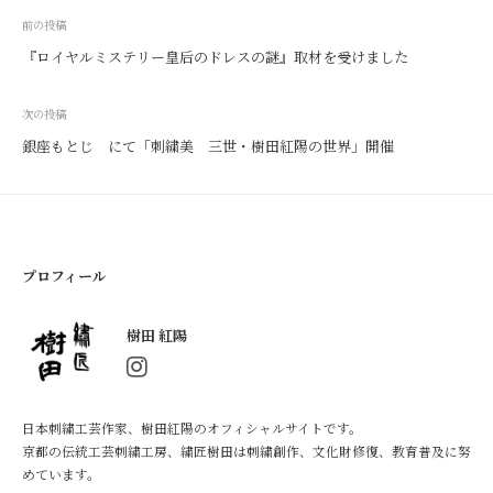
及
投
前の投稿
に
稿
『ロイヤルミステリー皇后のドレスの謎』取材を受けました
努
ナ
め
ビ
て
次の投稿
ゲ
い
銀座もとじ にて「刺繍美 三世・樹田紅陽の世界」開催
ー
ま
す
シ
。
ョ
ン
プロフィール
樹田 紅陽
日本刺繍工芸作家、樹田紅陽のオフィシャルサイトです。
京都の伝統工芸刺繍工房、繍匠樹田は刺繍創作、文化財修復、教育普及に努
めています。