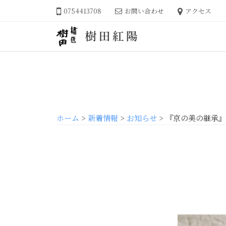
繍
コ
0754413708
お問い合わせ
アクセス
匠
ン
樹
テ
田
ン
繍
日
ツ
樹
本
匠
へ
田
刺
樹
ス
繍
紅
田
キ
工
陽
樹
ッ
芸
ホーム
>
新着情報
>
お知らせ
>
『京の美の継承』
田
プ
作
家
紅
、
陽
樹
田
紅
陽
の