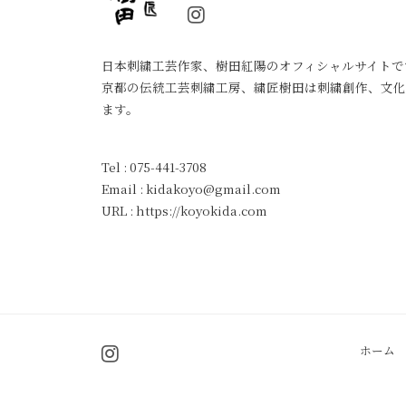
日本刺繍工芸作家、樹田紅陽のオフィシャルサイトで
京都の伝統工芸刺繍工房、繍匠樹田は刺繍創作、文化
ます。
Tel :
075-441-3708
Email : kidakoyo@gmail.com
URL :
https://koyokida.com
I
ホーム
n