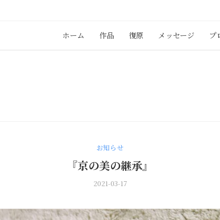
ホーム
作品
復原
メッセージ
プ
お知らせ
『京の美の継承』
2021-03-17
b
/
y
0
s
件
a
の