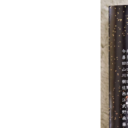
オ
フ
ィ
シ
ャ
ル
サ
イ
ト
で
す
。
京
都
の
伝
統
工