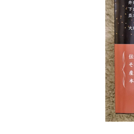
芸
刺
繍
工
房
、
繍
匠
樹
田
は
刺
繍
創
作
、
文
化