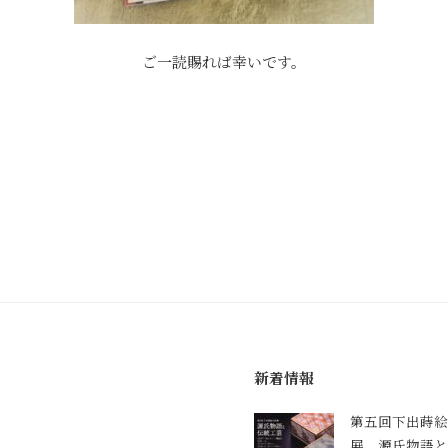
ご一読賜れば幸いです。
新着情報
第五回下出蒔絵
展 源氏物語と