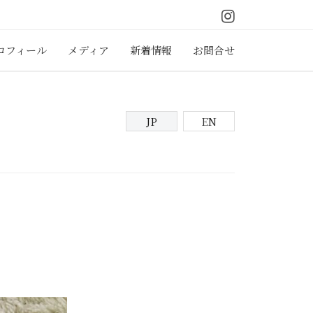
I
n
ロフィール
メディア
新着情報
お問合せ
s
t
a
JP
EN
g
r
a
m