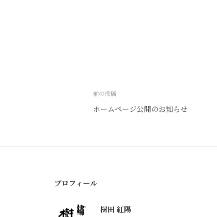
投
前の投稿
稿
ホームページ公開のお知らせ
ナ
ビ
ゲ
ー
シ
プロフィール
ョ
ン
樹田 紅陽